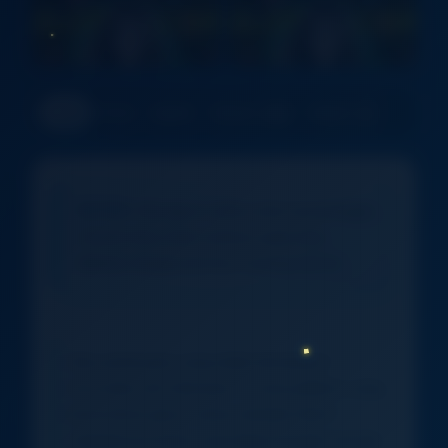
Detail
F.A.Q
Update
Diskusi
Ulasan
520
0
NOTED
: Slot gacor online untuk kemenangan
maxwin bisa anda mainkan pada situs
bbfstoto dengan jaminan menang hari ini.
Satu pertanyaan yang selalu berulang di
komunitas slot Indonesia: di mana platform yang
benar-benar gacor, bukan sekadar klaim?
Jawabannya bukan soal keberuntungan semata