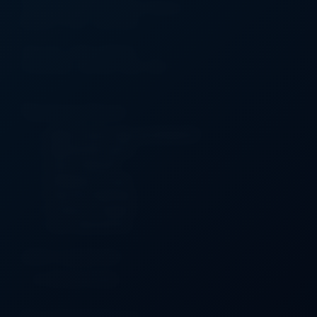
Jl Bekasi Raya, Kabupaten Bekasi
Bekasi
17125
-
Indonesia
Telp./Fax.
(0751) 880816
Phone/WA.
+62-855-1880-1890
Tentang Kami
BBFS TOTO LINK ALTERNATIF
BBFSTOTO SLOT
SLOT GACOR
Kebijakan Privasi
Payment Methods
Customer Support
Jam Operasional
Jam Layanan
24 Jam Online
Knowledgebase