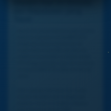
Maxwin Hari Ini Dimulai
dari Keputusan yang
Tepat
Ratusan ribu pemain Indonesia sudah membuat
keputusan yang sama memilih BBFSTOTO
sebagai satu-satunya arena bermain slot
mereka. Bukan karena tidak ada pilihan lain,
melainkan karena setelah merasakan standar
RTP tertinggi, keamanan nyata, dan konsistensi
pembayaran BBFSTOTO, pilihan lain tidak lagi
relevan.
Daftar sekarang, klaim bonus new member
eksklusif, dan jadikan hari ini sebagai awal
perjalanan maxwin-mu di platform slot gacor
paling terpercaya Indonesia 2026.